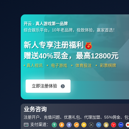
首页
即时比分
专家推荐
赛
首页
即时比分
爱游戏在线-法国羽
爱游戏在线-法国羽
即时比分
2025.11.21 |
爱游戏
| 652次围观