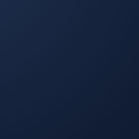
厅-刀刃出鞘，乾坤挪移，伦纳德骤雨狂澜，奇才以韵律枷锁绞杀尼克斯
孤星闪耀，2026世界杯八分之一决赛，喀麦隆以佩德里战术力克罗马尼亚，写就唯一性传奇
PP-火星四溅！小贾伦赛后评分破百，火箭收割篮网背后暗藏玄机
发表
-东方之焰，2026世界杯F组泰德之战，孙兴慜一剑封喉，爆冷险胜德国战车
命的轮盘，2026世界杯C组生死战，东瀛风暴碾压日耳曼战车，维尼修斯独舞定乾坤
-绝境中的桑巴舞，2026世界杯H组，巴西逆转伊朗，德布劳内用一脚传球改写命运
网-唯一的瞬间，当魔笛奏响，斯洛伐克的天空撕裂伊朗的城墙
门抑或必然？2026世界杯E组，葡萄牙完胜泰国，努涅斯闪耀，防守反击书写唯一剧本
金之翼，当加纳的黑色城墙撞上维尼修斯的桑巴闪电—2026世界杯E组战术解码
-孤星闪耀—2026世界杯E组关键战，加纳碾压波兰，佩德里带队逆袭
-当唯一成为命运—2026世界杯H组，斯洛伐克的冷冽风暴与费利克斯的孤星时刻
碾压背后是铁幕，当德国战车碾过泰国，阿诺德用防守美学定义2026世界杯F组的唯一答案
-2026世界杯C组暗战，哈兰德节奏掌控下的挪威，如何撕开匈牙利与日本的战术困局
列表