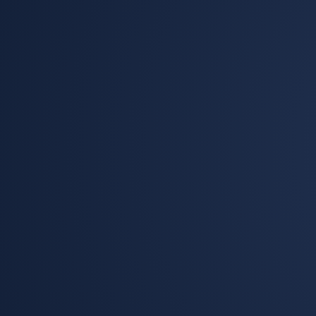
本文转微体育吧：https://www.wei