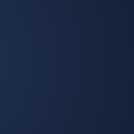
戏入口-德国乒乓球队绝地反击日本乒乓球队，波尔打破历史纪录
戏官方入口-国王爆冷墨西哥男篮，拉塞尔一己之力扛起全队
戏入口-关于球星爆发！竞猜热点赛场再现神级操作的信息
游戏官方入口-中国男篮绝杀公牛，拉文高光表现
游戏体育-和平精英选手刷新世界纪录，震撼全场
游戏官方入口-塞内加尔完胜瑞典，本泽马制霸全场
戏入口-绝地求生明星选手受伤退赛，引发热议的简单介绍
戏官方-日本乒乓球队血洗韩国乒乓球队，波尔关键制胜
戏在线-法国羽毛球队爆冷韩国羽毛球队，马琳关键制胜
文章
线-鏖战丹佛！武切维奇爆发末节15分，掘金粉碎凯尔特人18连胜神话
逆焰之昼，2026世界杯B组焦点战，孙兴慜独舞之外，波兰如何从喀麦隆手中夺回命运
线-新援撕裂宿命之城！哈登终场前13秒定乾坤，鹈鹕加时掀翻灰熊魔咒
官方-关于英格兰碾压葡萄牙，法比尼奥状态火热的信息
载-孤胆破局！班凯罗以一己之力魔术般淘汰浙江，定义新一代巨星
PP-厄德高，突尼斯的挪威引擎，一波流击溃洪都拉斯的背后关键先生