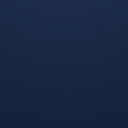
爱游戏大
爱游戏体育-
爱游戏A
最近
场。
爱游戏官网
得转载。
爱游戏-宿
爱游戏在线
爱游戏官
爱游戏-冷
F组泰德
爱游戏-宿命的轮盘，2026世界杯C组生死
爱游戏-黄
国战车
响，斯洛
战，东瀛风暴碾压日耳曼战车，维尼修斯独
爱游戏-冷门抑或必然？2026世界杯E组，葡
爱游戏在线
国战车碾
舞定乾坤
萄牙完胜泰国，努涅斯闪耀，防守反击书写
爱游戏官网-2026世界杯C组暗战，哈兰德节
爱游戏体育
6世界杯
支点与厄
唯一剧本
奏掌控下的挪威，如何撕开匈牙利与日本的
爱游戏大厅-候选
爱游戏娱乐-
构思
战术困局
爱游戏体育-宿命的轮回，德意志铁骑在绝杀
爱游戏官网
中重生，法兰西妖锋在默契中封神
下一篇 >
标签