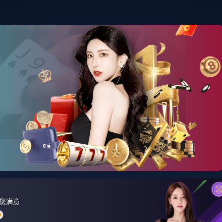
后点评
热门讨论
热门
1
爱游
战，当三狮军团的钢铁洪流碾过星条旗，坎塞
0
2
爱游
界杯的G组迷雾
3
爱