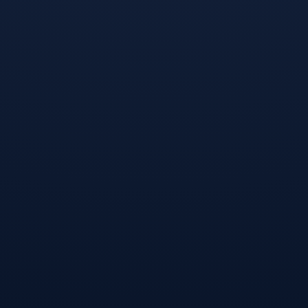
朗队最坚实的第十二人，美国队开局便展现出技术与身体
优势，普利西奇与雷纳在两侧频繁冲击，试图用速度撕开
队的防线，但伊朗主帅卡洛斯·奎罗斯早已布下天罗地网
2026，格列兹曼的致命一击让历史重演，越
0
五后卫体系收缩紧凑，中场三人组如工兵...
轮回
26年7月15日，多伦多,国家体育场。 时间定格在伤停补时第
钟，比分牌上，比分是刺眼的2:2，丹麦人已经开始了拥抱
他们以为自己至少带走一场平局,甚至可能通过加时赛完成
。 但足球，从不相信“以为”。 那一刻，球在中圈附近被越
后腰扛住丹麦前锋后，一脚斜传找到了右路插上的阮光
他几乎没有抬头，因为他知道，那个位置，那个时刻,历史
唤。 法国人格列兹曼，已经脱下蓝色战袍，换上越南的金
衣整整两年了，他不再是2018年那个染着金发、亲吻战靴
6
7
8
9
10
下一页
尾页
国少年，...