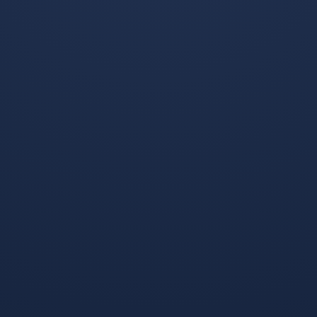
，F组小组赛的这场重头戏，比利时对阵德国，不仅仅是两
洲劲旅的碰撞，更是一场战术哲学与意志力的终极较量。
的节奏从一开始就快得令人窒息,德国队依旧保持着他们标
的高位压迫与精细传导，试图通过中场人数优势扼住比赛
，而比利时，则展现出了一种更为冷酷的理性——他们不
控球，而是用极致的防守阵型压缩空间，等待一个瞬间的
。 上半场第33分钟,这个裂缝出现了。 德国队中场传球失
为您定制的文章。在撰写之前，我先为您扩展
0
比利时断球后没有一丝...
格的标题选项，然后选择其中一个进行深度创
维扩展） 战术深度版： 《列日之矛刺穿柏林之盾：登贝莱
爆破,比利时临场变阵破解德国精密仪器》 热血叙事版：
战！比利时三军用命,登贝莱以一己之力搅翻德意志战车》
点评版： 《F组死亡之组首秀：当“欧洲红魔”遇上“意志战
，为何比利时笑到了最后？》 复盘分析版： 《胜负手在替
？详解比利时的临场魔法,以及德国队为何输给了唯一性》
“战术深度版”标题撰写） 列日之矛刺穿柏林之盾：登贝莱
爆破，比利时临场变阵破解德国精密仪器 2...