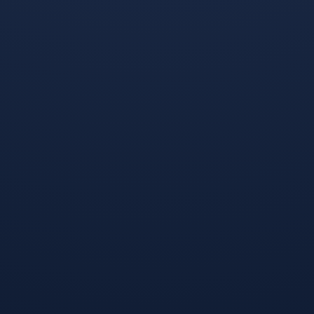
卷桑巴王国，2026世界杯H组关键战，伊朗
0
亚拉领衔新生代主宰乾坤
26年的夏天，当全世界的目光聚焦于那场注定载入史册的H
键战时，没有人预料到，足球的秩序会在这一刻被彻底颠
伊朗，这个曾在亚洲足坛沉浮多年的古老国度，竟以一场
拉朽般的大胜，将五星巴西的骄傲击得粉碎，而在这场风
中心，一个名叫穆西亚拉的年轻人,用双脚书写了属于新生
神话。 比赛开始前，外界几乎一边倒地看好巴西，内马尔
年迈，但威名犹存；维尼修斯、罗德里戈等新生代球星正
峰，没有人相信，一支亚洲球队能在世界杯赛场上对巴西
2026世界杯H组焦点战，伊朗用铁血防守与
0
真正的威胁,足球的魅力恰恰在于它的...
卡一脚定乾坤
26年世界杯H组的这场焦点对决，注定将被载入足球史册，
朗队与美国队在绿茵场上狭路相逢，这早已超越了一场普
小组赛——它承载着政治、历史与民族情感的重压，最终
比赛走向的，是战术、纪律与那一刻的灵光乍现。 比赛在
兰的阿扎迪体育场进行，这座以狂热著称的球场，此刻成