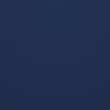
中能够拥有的决定性影响——不仅是创造机会或防守拦截，更是操控
整场比赛的心理和生理节奏，在对手最意想不到的时刻，发动那“唯
一”的致命一击。
当塞维利亚球员在更衣室狂欢时，楚阿梅尼已经安静地分析起比赛数
据，这记传奇进球只是下一个挑战的开始：“足球的美妙之处在于，下
一场比赛你需要再次证明自己，唯一性不能复制，但追求卓越的过程
永无止境。”
皮斯胡安球场的夜空下，那道弧线已经消失在记分牌的数字中，但它
所诠释的足球真理却越发清晰：在高度体系化的现代足球里，真正的
巨星依然是那些能在电光火石间看见并践行“唯一路径”的人，楚阿梅
尼今晚不仅带走了一场胜利,更重新定义了中场大师的艺术边界。
版权声明
本文仅代表作者观点，不代表爱游戏立场。
本文系作者授权ayx发表，未经许可，不得转载。