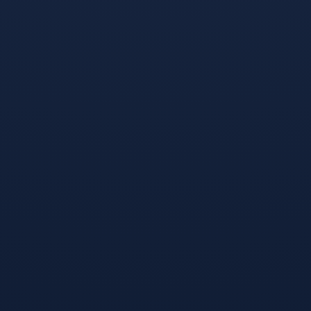
1209
0
文章数
评论数
作者其它文章
爱游戏在线-沙漠之狐的绝唱，当登贝莱的光芒照亮多哈，突尼斯用
2026.08.09
爱游戏-当奇迹被重新定义，2026世界杯E组焦点战，泰国如何用
2026.08.09
爱游戏APP-致命闪电战，当三狮军团的钢铁洪流碾过星条旗，坎塞洛
2026.08.09
浏览更多
热门文章
1
爱游戏入口-德国乒乓球队绝地反击日本乒乓球队，波尔打破历史纪录