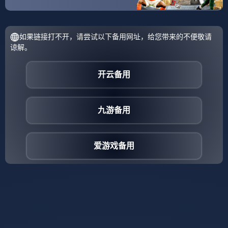
上半场第28分钟
，当摩纳哥的高位压迫使塞维利亚后场出球困难时，
楚阿梅尼回撤至中卫位置，用一次简洁的转身摆脱了两人包夹，随即
一记四十米精准长传找到了突进的边锋，攻防转换在三秒内完成,摩纳
哥的压迫体系瞬间被瓦解。
第61分钟
，塞维利亚1-0领先但场面被动时，楚阿梅尼开始刻意放慢
节奏，他不再寻求纵向穿透，而是通过横传和回传控制球权，每持球
必吸引两名防守球员，为队友创造空间，整整八分钟，摩纳哥球员未
能连续三次触球——这是节奏掌控的极致体现。
摩纳哥主帅克莱门特赛后无奈表示：“我们研究过楚阿梅尼的所有比赛
录像，但今天的他展现了一种不同的维度，他不仅破坏进攻，还重新
定义了比赛节奏，我们无法跟上他切换的速度。”