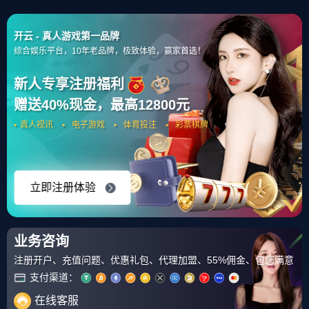
首页
即时比分
专家推荐
赛后点评
热门讨论
首页
专家推荐
爱游戏在线-塞维利亚的魔法，楚阿梅尼唯一波如
何让摩纳哥在电光火石间湮灭
爱游戏在线-塞维利亚的魔法，楚阿梅尼唯一波如
0
何让摩纳哥在电光火石间湮灭
2026.04.15 |
爱游戏
| 199次围观
当安达卢西亚的晚风掠过皮斯胡安球场，塞维利亚与摩纳哥的欧战对
决，在第九十三分钟仍保持着1-1的微妙平衡，所有人都以为这将是一
场需要加时赛甚至点球来裁决的较量——直到楚阿梅尼在距离球门三
十米处接到了那个看似无甚威胁的回传球。