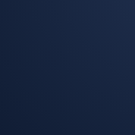
版权声明
本文仅代表作者观点，不代表爱游戏立
本文系作者授权ayx发表，未经许可，不
相关阅读
爱游戏tv-唯一之战，2026世界杯豪
美国碾压秘鲁，库尔图瓦铁壁带队定
爱游戏APP-一击封神，2026世界杯