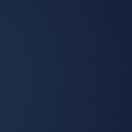
戏入口-德国乒乓球队绝地反击日本乒乓球队，波尔打破历史纪录
戏官方入口-国王爆冷墨西哥男篮，拉塞尔一己之力扛起全队
游戏官方入口-中国男篮绝杀公牛，拉文高光表现
戏入口-关于球星爆发！竞猜热点赛场再现神级操作的信息
游戏体育-和平精英选手刷新世界纪录，震撼全场
游戏官方入口-塞内加尔完胜瑞典，本泽马制霸全场
戏入口-绝地求生明星选手受伤退赛，引发热议的简单介绍
戏官方-日本乒乓球队血洗韩国乒乓球队，波尔关键制胜
戏在线-法国羽毛球队爆冷韩国羽毛球队，马琳关键制胜
文章
口-唯一之战，2026世界杯C组焦点，苏亚雷斯不老的火焰点燃匈牙利，日本黯然饮恨
-2026四分之一绝境，贝林厄姆弑神之夜，塞尔维亚撕裂葡萄牙的七个瞬间
线-蓝白对决，齐耶赫的孤勇，改写美加墨世界杯焦点战剧本
官网-奥地利乒乓球队轻取瑞典乒乓球队，张本智和关键制胜
-东方战术的胜利，中国国家队巧妙压制多特蒙德，赖斯状态火热主宰中场
风暴与红魔之心，2026世界杯H组，伊朗复仇美国，B费导演逆袭，替补奇兵书写唯一剧本