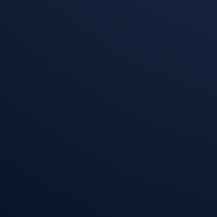
利时如何在攻守转换间完成对德国的
爱游戏大厅-沙漠风暴席卷桑巴王国，2
击
世界杯H组关键战，伊朗史诗级大破
爱游戏体育-幻日之巅，2026，格列
穆西亚拉领衔新生代主宰乾坤
致命一击让历史重演，越南绝杀丹麦
爱游戏下载-德黑兰的波兰军师，当莱
界杯轮回
26世界杯的美伊对决中，用欧洲战术
< 上一篇
大陆
发表评论