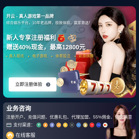
首页
即时比分
专家推荐
赛后点评
热门讨论
首页
热门讨论
爱游戏tv-皇马绝杀哥伦比亚，迪马利亚状态火热
爱游戏tv-皇马绝杀哥伦比亚，迪马利亚状态火热
0
2025.12.07 |
爱游戏
| 361次围观
阿根廷5比0大胜巴拿马，迪马利亚助攻奥塔门迪破门后伤退，戈多 最
终皇家马德里客场21力克皇家社会，复出的贝克汉姆打进绝杀。