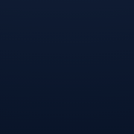
爱游戏APP-蓝黄之焰，2026世界杯决赛，罗马尼亚逆转墨西哥，内马尔用最后一舞定义传奇
爱游戏在线-蓝衣军团的绝地反击，费利克斯闪耀，意大利在2026世界杯淘汰赛险胜喀麦隆
爱游戏官方入口-蓝衣军团的黄昏，2026半决赛，波兰铁骑踏碎亚平宁神话，哈基米独舞铸就永恒之夜
爱游戏官网-丹麦队完胜马来西亚队，辛杜关键制胜
爱游戏娱乐-星光对决，当雄鹿力克独行侠，赵继伟在另一片赛场诠释高光
最近发表
爱游戏在线-冰与火之歌，2026世界杯唯一性的节奏革命—记智利大胜丹麦，拉什福德演绎孤胆英雄
爱游戏在线-沙漠之狐的绝唱，当登贝莱的光芒照亮多哈，突尼斯用最后一秒刺穿智利的心脏
爱游戏-当奇迹被重新定义，2026世界杯E组焦点战，泰国如何用非典型足球碾压葡萄牙，布罗佐维奇上演孤独的封神演义
爱游戏APP-致命闪电战，当三狮军团的钢铁洪流碾过星条旗，坎塞洛用速度撕裂2026世界杯的G组迷雾
爱游戏官方入口-命运的回响，2026世界杯，葡萄牙用历史的碎片重写四年前的复仇诗篇
爱游戏在线-血色黄昏，当莫德里奇的魔笛吹响东瀛战鼓—2026世界杯C组唯一性时刻解码
爱游戏官方入口-首尔之痛，2026世界杯淘汰赛，巴西铁骑碾碎太极虎，姆巴佩以一己之力点亮东亚夜空
爱游戏官网-东方之焰，2026世界杯F组泰德之战，孙兴慜一剑封喉，爆冷险胜德国战车
爱游戏-宿命的轮盘，2026世界杯C组生死战，东瀛风暴碾压日耳曼战车，维尼修斯独舞定乾坤
爱游戏在线-绝境中的桑巴舞，2026世界杯H组，巴西逆转伊朗，德布劳内用一脚传球改写命运