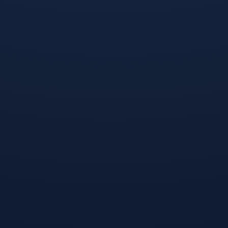
热门文章
1
爱游戏入口-德国乒乓球队绝地反击日本乒乓球队，波尔打破历史纪录
2
爱游戏官方入口-国王爆冷墨西哥男篮，拉塞尔一己之力扛起全队
3
爱游戏官方入口-中国男篮绝杀公牛，拉文高光表现
4
爱游戏入口-关于球星爆发！竞猜热点赛场再现神级操作的信息
5
爱游戏体育-和平精英选手刷新世界纪录，震撼全场
6
爱游戏官方入口-塞内加尔完胜瑞典，本泽马制霸全场
7
爱游戏入口-绝地求生明星选手受伤退赛，引发热议的简单介绍
8
爱游戏官方-日本乒乓球队血洗韩国乒乓球队，波尔关键制胜
9
爱游戏在线-法国羽毛球队爆冷韩国羽毛球队，马琳关键制胜
随机文章
爱游戏娱乐-澳大利亚网球队鏖战美国网球队，纳达尔三分雨点燃全场的简单介绍
爱游戏大厅-2026世界杯A组，罗马尼亚狂飙突进，吉鲁引领默契风暴碾压摩洛哥
爱游戏体育-蒂亚戈的奏鸣曲，当个人爆发撞上马竞密不透风的钢铁乐章
爱游戏-关于连胜势头难挡！街霸6豪取十连胜的信息