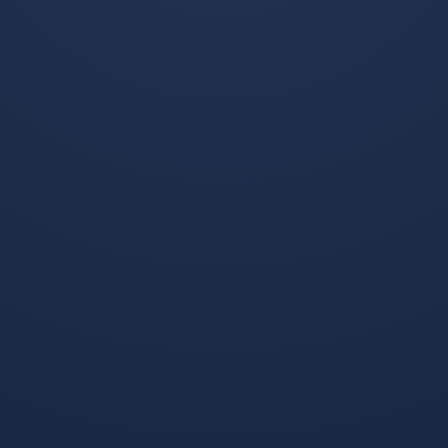
发表评论
提交评论