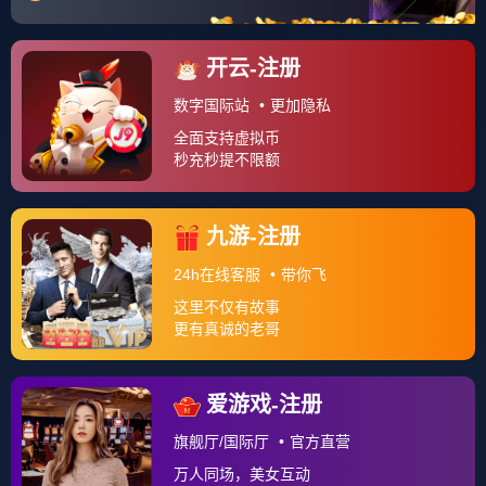
切尔西击败加纳：绿茵场上的战
术盛宴
在伦敦斯坦福桥球场,一场别开生面的足球赛吸引了数万球迷，切尔西
足球俱乐部迎战加纳国家队，这并非正式国际赛事，而是一场旨在促
进全球体育交流的慈善友谊赛，加纳队以快节奏和身体素质著称，但
切尔西凭借精密的战术布局和团队配合，最终以3-1击败对手。