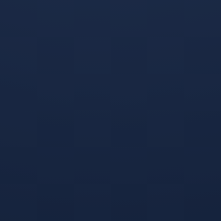
提交评论
爱游戏
1206
0
文章数
评论数
作者其它文章