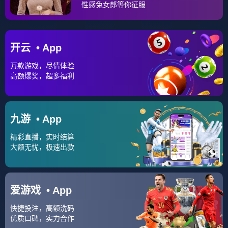
比赛中,切尔西主帅波特的调度功不可没：锋线哈弗茨和斯特林的灵活
换位，不断撕破加纳的防线；中场坎特和若日尼奥的控场，让加纳的
快速反击屡屡受挫，加纳队虽由球星托马斯·帕尔特伊领衔，并在下半
场扳回一球，但整体配合稍显生疏，未能扭转局势，这场胜利不仅展
示了切尔西的复苏势头，更凸显了足球作为世界语言的力量——跨越
国界，凝聚激情。