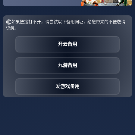
富安健洋在F1街道赛接管比赛：
从后卫到车手的奇幻转身
在摩纳哥的F1街道赛上,一场更大的惊喜正在上演，日本足球运动员富
安健洋，以特邀车手的身份亮相阿尔派车队，取代因伤缺席的奥康，
富安健洋作为阿森纳俱乐部的后卫，以冷静和速度闻名足坛，但谁也
没想到他能在一级方程式的赛道上同样闪耀。
排位赛中,富安健洋以惊人的适应能力跻身前十；正赛开始后，他更是
在湿滑的街道上展现超凡控车技巧，利用足球训练中培养的空间感知
和反应速度，他在多次超车中精准切入弯道，最终从第十位发车一路