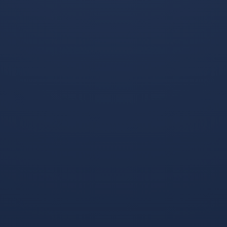
太极虎，姆巴佩以一己之力点亮东亚夜空
爱游戏-黄金之翼，当加纳的黑色城墙撞上维尼修斯的桑巴闪电
—2026世界杯E组战术解码
爱游戏-冰与火之巅，齐耶赫神迹点亮2026决赛，瑞士逆袭芬兰
书写唯一传奇
爱游戏娱乐-孤光一闪，谁主沉浮？厄瓜多尔绝杀荷兰，D组唯一
悬念终解
爱游戏在线-（扩展思维）
爱游戏入口-唯一之战，穆西亚拉在厄瓜多尔与葡萄牙的2026世
界杯D组生死局中书写传奇
爱游戏官方入口-唯一之战，2026世界杯D组焦点，葡萄牙大胜
罗马尼亚，穆西亚拉以天赋书写独幕传奇
爱游戏在线-孤光一瞬照苍穹，2026世界杯C组，日本大胜匈牙
利，费利克斯的孤独闪光
爱游戏大厅-2026世界杯历史重演，加纳惊天逆转奥地利，库尔
图瓦神级指挥下的战术革命
爱游戏下载-孤星耀世，2026世界杯E组血战，波兰掀翻葡萄牙，
萨卡孤胆封神
< 上一篇
下一篇 >
发表评论