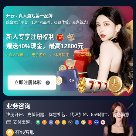
首页
即时比分
专家推荐
赛后点评
热门讨论
首页
热门讨论
爱游戏APP-绿茵与赛道的交响，切尔西击败加
纳，富安健洋在F1街道赛上演跨界接管
爱游戏APP-绿茵与赛道的交响，切尔西击败加
0
纳，富安健洋在F1街道赛上演跨界接管
2026.02.01 |
爱游戏
| 233次围观
在体育的世界里,奇迹往往诞生于看似不相关的领域交错之时，全球观
众见证了两场非同寻常的比赛：一场是切尔西足球俱乐部与加纳国家
队的跨界友谊赛，另一场则是F1摩纳哥街道赛中，日本足球明星富安
健洋意外登场并接管比赛，这两件事虽处不同时空，却因体育的无限
可能而交织成一曲震撼的交响。