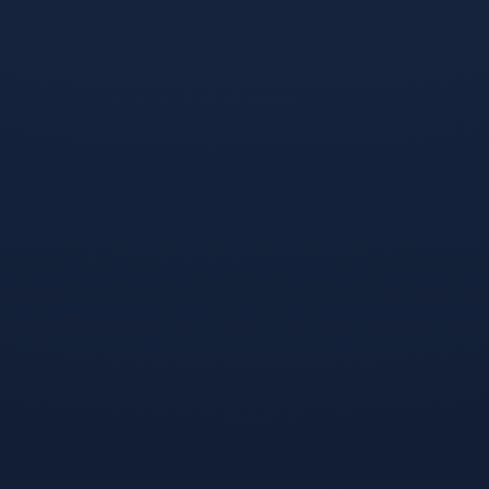
爱游戏官方入口-命运的回响，2026世界杯，葡萄牙用历史的碎片重
2026.08.08
爱游戏在线-血色黄昏，当莫德里奇的魔笛吹响东瀛战鼓—2026世界
2026.08.08
爱游戏官方入口-首尔之痛，2026世界杯淘汰赛，巴西铁骑碾碎太
2026.08.08
浏览更多
热门文章
1
爱游戏入口-德国乒乓球队绝地反击日本乒乓球队，波尔打破历史纪录
2
爱游戏官方入口-国王爆冷墨西哥男篮，拉塞尔一己之力扛起全队
3
爱游戏官方入口-中国男篮绝杀公牛，拉文高光表现
4
爱游戏入口-关于球星爆发！竞猜热点赛场再现神级操作的信息
5
爱游戏体育-和平精英选手刷新世界纪录，震撼全场