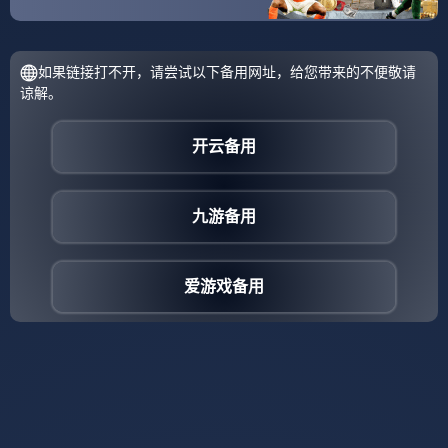
补时阶段，罗德里戈再次展现了他的关键作用，他在本方半场抢断，
面对两人包夹，用一个马赛回旋摆脱，随后送出一记跨越半场的精准
传球,助攻队友锁定胜局。
终场哨响，韩国2-0战胜冰岛，技术统计显示，韩国队控球率达到6