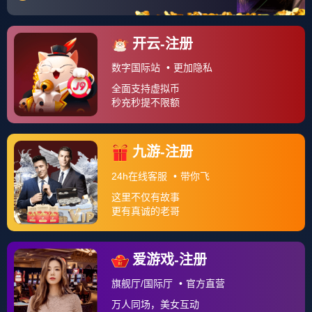
比赛开始前，许多人预计这将是一场矛盾之争——冰岛队近年来以坚
固的防守和纪律性著称，而韩国队则以其快速传递与不知疲倦的跑动
闻名，韩国主帅的战术板上写着的不是“快”，而是“变”。
上半场，韩国队出乎意料地选择了耐心，他们像围棋手般布局，传球
以横传和回传为主，刻意将比赛节奏放慢，这种策略看似保守，实则
在消耗冰岛队的耐心与体力，冰岛队员习惯应对狂风暴雨般的进攻，
却在这种温水煮青蛙的节奏中逐渐失去专注，第38分钟，罗德里戈在
中场的一次突然提速，打破了这种表面的平静，他的直塞球如手术刀
般切开冰岛防线,可惜前锋的射门击中立柱。
下半场，韩国队开始了节奏的变奏曲，第61分钟，罗德里戈再次成为
变速器，他在中场抢断后没有立即向前，而是冷静地控制住球，等待
队友跑位，当三名冰岛球员围拢时，他突然用一个克鲁伊夫转身摆脱
包围，随即送出一记40米精准长传，这次进攻虽未得分,却彻底打乱了
冰岛队的防守阵型。