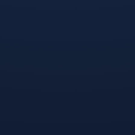
作者其它文章
爱游戏在线-绝境中的桑巴舞，2026世界杯H组，巴西逆转伊朗，德
2026.08.08
爱游戏官网-唯一的瞬间，当魔笛奏响，斯洛伐克的天空撕裂伊朗的
2026.08.07
爱游戏-冷门抑或必然？2026世界杯E组，葡萄牙完胜泰国，努涅斯
2026.08.07
浏览更多
热门文章
1
爱游戏入口-德国乒乓球队绝地反击日本乒乓球队，波尔打破历史纪录
2
爱游戏官方入口-国王爆冷墨西哥男篮，拉塞尔一己之力扛起全队
3
爱游戏入口-关于球星爆发！竞猜热点赛场再现神级操作的信息
4
爱游戏官方入口-中国男篮绝杀公牛，拉文高光表现
5
爱游戏体育-和平精英选手刷新世界纪录，震撼全场