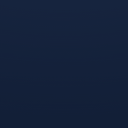
1199
0
文章数
评论数
作者其它文章
爱游戏-冷门抑或必然？2026世界杯E组，葡萄牙完胜泰国，努涅斯
2026.08.07
爱游戏-黄金之翼，当加纳的黑色城墙撞上维尼修斯的桑巴闪电—202
2026.08.07
爱游戏在线-孤星闪耀—2026世界杯E组关键战，加纳碾压波兰，佩
2026.08.07
浏览更多
热门文章
1
爱游戏入口-德国乒乓球队绝地反击日本乒乓球队，波尔打破历史纪录