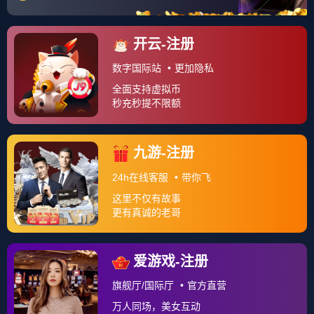
比赛进程却呈现出意料之中的战术格局，乌拉圭从第一分钟就开始实
施他们标志性的“窒息式”压迫：前锋努涅斯与佩利斯特里如两道黑色
闪电，直插土耳其后防线的出球线路；中场的巴尔韦德与乌加特组成
移动屏障，切割着恰尔汗奥卢与科克cu的传导路径，土耳其队引以为
傲的地面渗透在乌拉圭整体性的高位逼抢下频频断线,只能依靠零星长
传寻找禁区内的伊尔马兹。