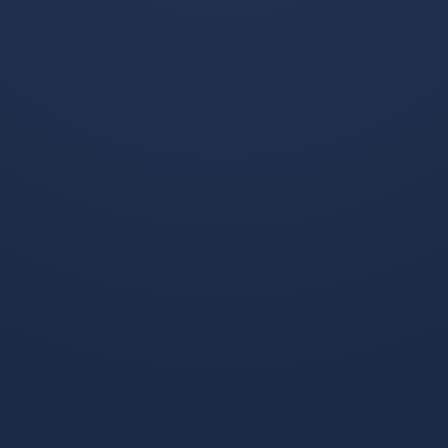
相关阅读
爱游戏-冷门抑或必然？2026世界杯E组，葡萄牙完胜泰国，努涅
斯闪耀，防守反击书写唯一剧本
爱游戏娱乐-碾压背后是铁幕，当德国战车碾过泰国，阿诺德用
防守美学定义2026世界杯F组的唯一答案
爱游戏官网-2026世界杯C组暗战，哈兰德节奏掌控下的挪威，
如何撕开匈牙利与日本的战术困局
爱游戏在线-橙衣军魂，德容的战术支点与厄瓜多尔高原防线崩
塌之夜
爱游戏大厅-候选
爱游戏官方入口-思维扩展，文章标题构思
爱游戏体育-宿命的轮回，德意志铁骑在绝杀中重生，法兰西妖
锋在默契中封神
爱游戏官方-德布劳内导演经典战役，捷克铁骑防守反击破丹麦
童话，美加墨世界杯焦点战唯一记忆
爱游戏大厅-2026世界杯G组焦点战，英格兰险胜美国，梅西导
演逆转，替补奇兵一球成名
爱游戏在线-宿命的弧线，2026世界杯A组，久保建英的绝杀与世
界足坛新秩序的裂变
< 上一篇
下一篇 >
发表评论