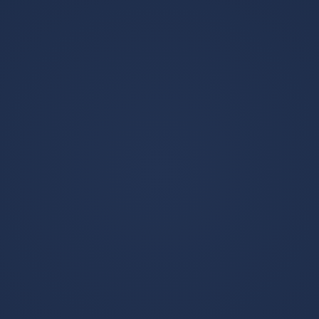
这场比赛的核心剧本，并非传统意义上的对攻大战，而是一场关于“控
制”的深度演绎，乌拉圭用南美球队罕见的战术纪律与身体对抗，结合
欧洲化的整体防守，成功压制了土耳其的技术流中场，而金玟哉，则
成为将战术优势转化为胜利钥匙的“唯一性”人物，他的进球打破了平
衡，他的防守巩固了胜果，在世界排名这场没有硝烟的战争中，他凭
借攻防两端的统治级表现，真正“接管”了比赛。
终场哨响，金玟哉被官方评选为全场最佳，他望向记分牌，知道这场
胜利为乌拉圭带来的不仅仅是三分，更是在世界排名争夺中宝贵的积
分与心理优势，而对于所有观察者而言，这场比赛再次证明：在现代
足球的宏观叙事中，决定顶级较量胜负的，往往不是群星闪耀的华
章，而是由关键人物在关键时刻写下的、充满力量与智慧的
唯一性篇
章
。
版权声明
本文仅代表作者观点，不代表爱游戏立场。
本文系作者授权ayx发表，未经许可，不得转载。