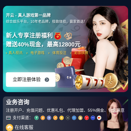
首页
即时比分
专家推荐
赛后点评
热门讨论
首页
即时比分
爱游戏入口-一夫当关，金玟哉头槌破僵局，乌拉
圭窒息式压制土耳其
爱游戏入口-一夫当关，金玟哉头槌破僵局，乌拉
0
圭窒息式压制土耳其
2026.04.17 |
爱游戏
| 152次围观
卡塔尔多哈的教育城球场在夜幕下灯光如昼，空气中弥漫着沙漠夜晚
的凉意与数万球迷炙热的呼吸，这场被媒体称为“世界排名争夺战”的
对决——乌拉圭对阵土耳其——在开赛前就被赋予了超出友谊赛的意
义，国际足联积分榜上，两队仅差三个位次，此役结果将直接影响下
一期的世界排名,进而牵动各大洲际赛事的种子席位分配。